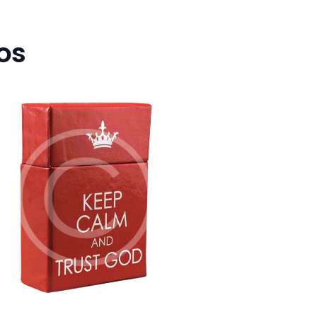
os
A Box of Blessings
$
5
50
$
6
50
5
0
5
0