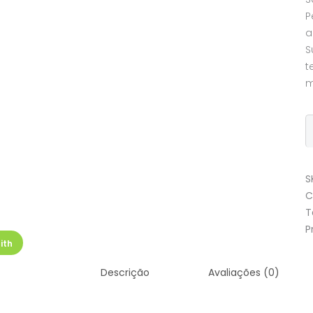
P
a
S
t
m
W
B
q
S
C
T
P
ith
Descrição
Avaliações (0)