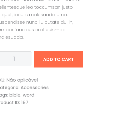
$6
5
0
ellentesque leo toccumsan justo
através
liquet, iaculis malesuada urna.
$8
5
uspendisse nunc liulputate dui in,
0
empor faucibus erat euismod
alesuada.
ater
ADD TO CART
ottle
uantidade
Não aplicável
KU:
Accessories
ategoria:
bible
word
ags:
,
197
roduct ID: