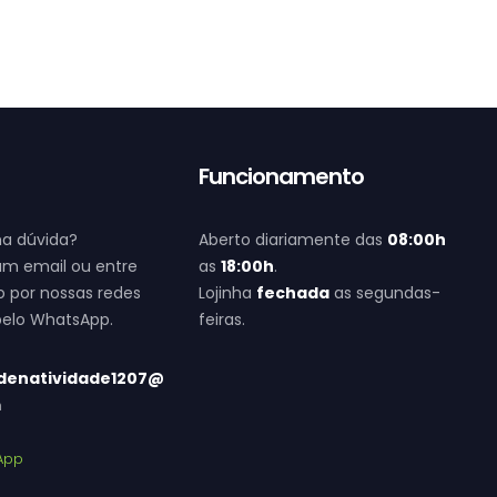
o
Funcionamento
a dúvida?
Aberto diariamente das
08:00h
um email ou entre
as
18:00h
.
 por nossas redes
Lojinha
fechada
as segundas-
 pelo WhatsApp.
feiras.
denatividade1207@
m
App