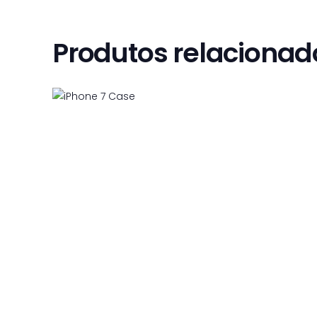
Produtos relacionad
iPhone 7 Case
$
10
99
$
15
99
9
9
9
9