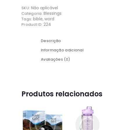
0
Blessings
Não aplicável
SKU:
quantidade
Blessings
Categoria:
bible
word
Tags:
,
224
Product ID:
Descrição
Informação adicional
Avaliações (0)
Produtos relacionados
Behold
Water
DVD Set
Bottle