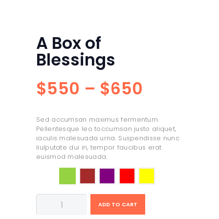
A Box of
Blessings
$
5
50
–
$
6
50
Faixa
de
Sed accumsan maximus fermentum.
preço:
Pellentesque leo toccumsan justo aliquet,
iaculis malesuada urna. Suspendisse nunc
$5
5
liulputate dui in, tempor faucibus erat
euismod malesuada.
0
Color
através
A
$6
5
ADD TO CART
Box
of