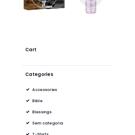
$
35
99
$
39
50
$
6
50
$
8
50
9
5
9
0
5
5
0
0
Cart
Categories
Accessories
Bible
Blessings
Sem categoria
T-Shirts