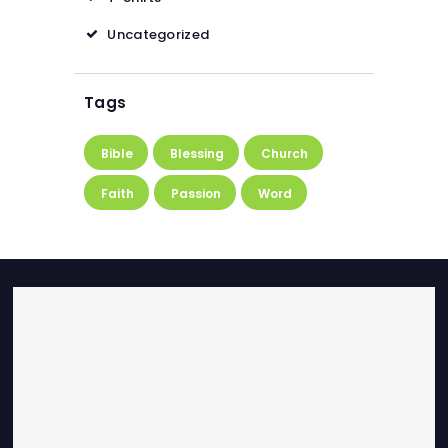
Uncategorized
Tags
Bible
Blessing
Church
Faith
Passion
Word