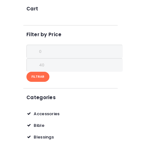
podem
ser
Cart
escolhidas
na
página
do
Filter by Price
produto
Preço
mínimo
Preço
máximo
FILTRAR
Categories
Accessories
Bible
Blessings