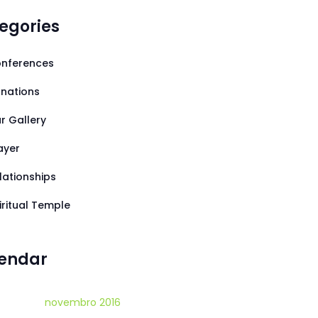
egories
nferences
nations
r Gallery
ayer
lationships
iritual Temple
endar
novembro 2016