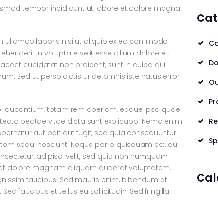
eiusmod tempor incididunt ut labore et dolore magna
Cat
on ullamco laboris nisi ut aliquip ex ea commodo
Co
rehenderit in voluptate velit esse cillum dolore eu
Do
ccaecat cupidatat non proident, sunt in culpa qui
orum. Sed ut perspiciatis unde omnis iste natus error
Ou
Pr
laudantium, totam rem aperiam, eaque ipsa quae
chitecto beatae vitae dicta sunt explicabo. Nemo enim
Re
pernatur aut odit aut fugit, sed quia consequuntur
Sp
atem sequi nesciunt. Neque porro quisquam est, qui
nsectetur, adipisci velit, sed quia non numquam
e et dolore magnam aliquam quaerat voluptatem.
Cal
gnissim faucibus. Sed mauris enim, bibendum at
ed faucibus et tellus eu sollicitudin. Sed fringilla