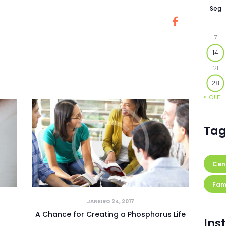
Seg
7
14
21
28
« out
Tag
Cen
Fam
JANEIRO 24, 2017
A Chance for Creating a Phosphorus Life
Ins