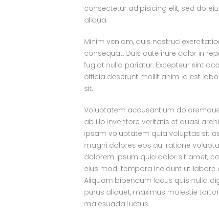
consectetur adipisicing elit, sed do 
aliqua.
Minim veniam, quis nostrud exercitati
consequat. Duis aute irure dolor in rep
fugiat nulla pariatur. Excepteur sint o
officia deserunt mollit anim id est lab
sit.
Voluptatem accusantium doloremque 
ab illo inventore veritatis et quasi ar
ipsam voluptatem quia voluptas sit as
magni dolores eos qui ratione volupt
dolorem ipsum quia dolor sit amet, co
eius modi tempora incidunt ut labor
Aliquam bibendum lacus quis nulla di
purus aliquet, maximus molestie tortor. S
malesuada luctus.