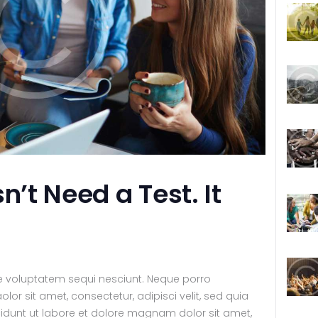
n’t Need a Test. It
e voluptatem sequi nesciunt. Neque porro
or sit amet, consectetur, adipisci velit, sed quia
unt ut labore et dolore magnam dolor sit amet,