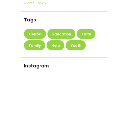
« dez
fev »
Tags
Center
Education
Faith
Family
Help
Youth
Instagram