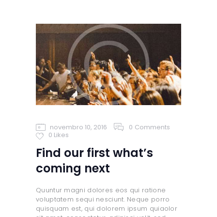
novembro 10, 2016
0
Comments
0
Likes
Find our first what’s
coming next
Quuntur magni dolores eos qui ratione
voluptatem sequi nesciunt. Neque porro
quisquam est, qui dolorem ipsum quiaolor