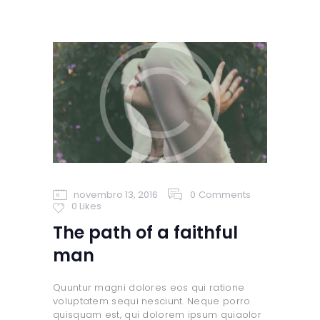
novembro 13, 2016
0
Comments
0
Likes
The path of a faithful
man
Quuntur magni dolores eos qui ratione
voluptatem sequi nesciunt. Neque porro
quisquam est, qui dolorem ipsum quiaolor