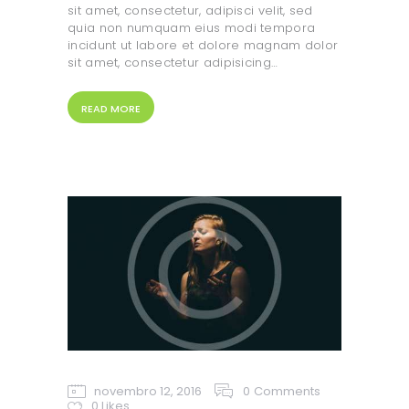
sit amet, consectetur, adipisci velit, sed
quia non numquam eius modi tempora
incidunt ut labore et dolore magnam dolor
sit amet, consectetur adipisicing…
READ MORE
novembro 12, 2016
0
Comments
0
Likes