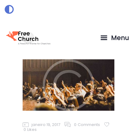
HOME
DOAÇÃO
Menu
janeiro 19, 2017
0
Comments
0
Likes