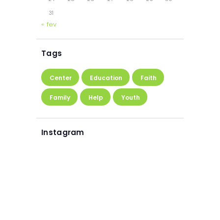
31
« fev
Tags
Center
Education
Faith
Family
Help
Youth
Instagram