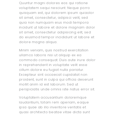
Quuntur magni dolores eos qui ratione
voluptatem sequi nesciunt. Neque porro
quisquam est, qui dolorem ipsum quiaolor
sit amet, consectetur, adipisci velit, sed
quia non numquam eius modi tempora
incidunt ut labore et dolore magnam dolor
sit amet, consectetur adipisicing elit, sed
do eiusmod tempor incididunt ut labore et
dolore magna aliqua.
Minim veniam, quis nostrud exercitation
ullamco laboris nisi ut aliquip ex ea
commodo consequat. Duis aute irure dolor
in reprehenderit in voluptate velit esse
cillum dolore eu fugiat nulla pariatur.
Excepteur sint occaecat cupidatat non
proident, sunt in culpa qui officia deserunt
mollit anim id est laborum. Sed ut
perspiciatis unde omnis iste natus error sit.
Voluptatem accusantium doloremque
laudantium, totam rem aperiam, eaque
ipsa quae ab illo inventore veritatis et
quasi architecto beatae vitae dicta sunt