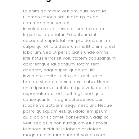
Ut enim ad minim veniam, quis nostrud
ullamco laboris nisi ut aliquip ex ea
commodo consequat.
in voluptate velit esse cillum dolore eu
fugiat nulla pariatur. Excepteur sint
occaecat cupidatat non proident, sunt in
culpa qui officia deserunt mollit anim id est
laborum. Sed ut perspiciatis unde omnis
iste natus error sit voluptatem accusantium
doloremque laudantium, totam rem
aperiam, eaque ipsa quae ab illo
inventore veritatis et quasi architecto
beatae vitae dicta sunt explicabo. Nemo
enim ipsam voluptatem quia voluptas sit
aspernatur aut odit aut fugit, sed quia
consequuntur magni dolores eos qui
ratione voluptatem sequi nesciunt. Neque
porro quisquam est, qui dolorem ipsum
quia dolor sit amet, consectetur, adipisci
velit, sed quia non numquam eius modi
tempora incidunt ut labore et dolore
magnam aliquam quaerat voluptatem.