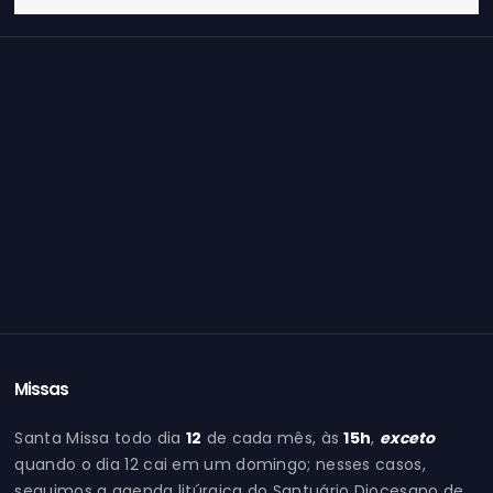
Missas
Santa Missa todo dia
12
de cada mês, às
15h
,
exceto
quando o dia 12 cai em um domingo; nesses casos,
seguimos a agenda litúrgica do Santuário Diocesano de