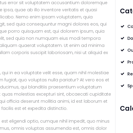
natus error sit voluptatem accusantium doloremque
Cat
psa, quae ab illo inventore veritatis et quasi
xplicabo. Nemo enim ipsam voluptatem, quia
fugit, sed quia consequuntur magni dolores eos, qui
Co
eque porro quisquam est, qui dolorem ipsum, quia
i velit, sed quia non numquam eius modi tempora
Do
 aliquam quaerat voluptatem. Ut enim ad minima
Ou
lam corporis suscipit laboriosam, nisi ut aliquid ex
Pr
qui in ea voluptate velit esse, quam nihil molestiae
Re
 fugiat, quo voluptas nulla pariatur? At vero eos et
Sp
ducimus, qui blanditiis praesentium voluptatum
t quas molestias excepturi sint, obcaecati cupiditate
qui officia deserunt mollitia animi, id est laborum et
Cal
cilis est et expedita distinctio.
est eligendi optio, cumque nihil impedit, quo minus
imus, omnis voluptas assumenda est, omnis dolor