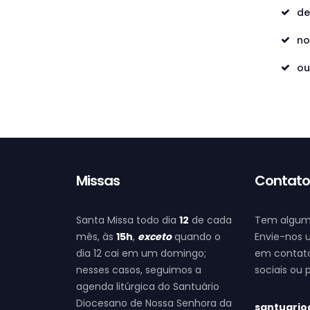
de
no
ou
Missas
Contat
Santa Missa todo dia
12
de cada
Tem algum
mês, às
15h
,
exceto
quando o
Envie-nos 
dia 12 cai em um domingo;
em contato
nesses casos, seguimos a
sociais ou
agenda litúrgica do Santuário
Diocesano de Nossa Senhora da
santuario