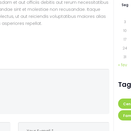
am et aut officiis debitis aut rerum necessitatibus
Seg
iandae sint et molestiae non recusandae. Itaque
ectus, ut aut reiciendis voluptatibus maiores alias
3
asperiores repellat.
10
17
24
31
« fev
Tag
Cen
Fam