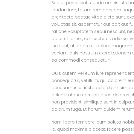
Sed ut perspiciatis, unde omnis iste 
laudantium, totam rem aperiam eaque i
architecto beatae vitae dicta sunt, e
voluptas sit, aspernatur aut odit aut 
ratione voluptatem sequi nesciunt, n
dolor sit, amet, consectetur, adipisc
incidunt, ut labore et dolore magnam
veniam, quis nostrum exercitationem ul
ea commodi consequatur?
Quis autem vel eum iure reprehenderit, 
consequatur, vel illum, qui dolorem eum
accusamus et iusto odio dignissimos 
deleniti atque corrupti, quos dolores e
non provident, similique sunt in culpa, 
dolorum fuga. Et harum quidem rerum fa
Nam libero tempore, cum soluta nobis 
id, quod maxime placeat, facere poss