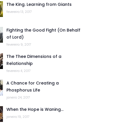
The King. Learning from Giants
fevereiro 13, 2017
Fighting the Good Fight (On Behalf
of Lord)
fevereiro 9, 2017
The Thee Dimensions of a
Relationship
fevereiro 4, 2017
A Chance for Creating a
Phosphorus Life
janeiro 24, 2017
When the Hope is Waning…
janeiro 19, 2017