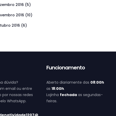
zembro 2016
(5)
vembro 2016
(10)
tubro 2016
(6)
o
Funcionamento
a dúvida?
Aberto diariamente das
08:00h
um email ou entre
as
18:00h
.
 por nossas redes
Lojinha
fechada
as segundas-
 pelo WhatsApp.
feiras.
denatividade1207@